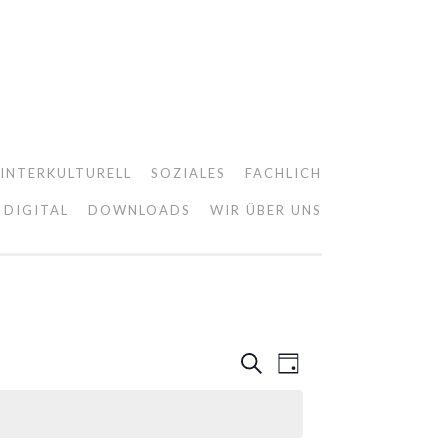
INTERKULTURELL
SOZIALES
FACHLICH
DIGITAL
DOWNLOADS
WIR ÜBER UNS
VERANSTALTU
VERANSTALTU
SUCHE
TAG
SUCHE
ANSICHTEN-
UND
NAVIGATION
ANSICHTEN,