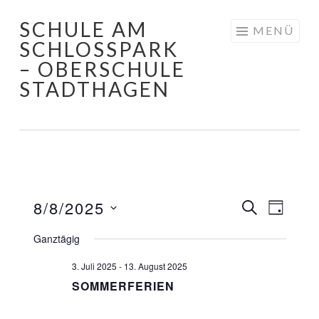
SCHULE AM
Springe
MENÜ
SCHLOSSPARK
zum
– OBERSCHULE
Inhalt
STADTHAGEN
8/8/2025
VERANST
VERA
SUCHE
TAG
SUCHE
ANSI
Datum
Ganztägig
UND
NAVI
wählen.
ANSICHTE
3. Juli 2025
-
13. August 2025
NAVIGATI
SOMMERFERIEN