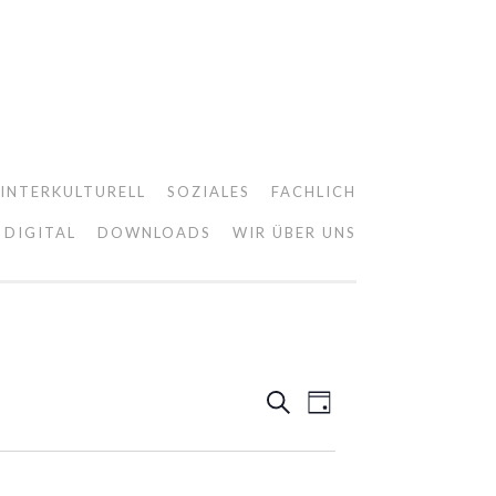
INTERKULTURELL
SOZIALES
FACHLICH
DIGITAL
DOWNLOADS
WIR ÜBER UNS
VERANSTALTU
VERANSTALTU
SUCHE
TAG
SUCHE
ANSICHTEN-
UND
NAVIGATION
ANSICHTEN,