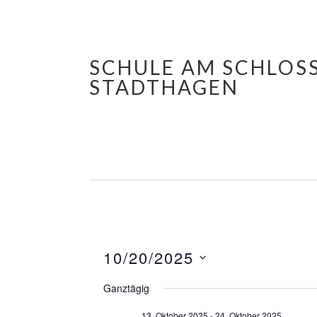
SCHULE AM SCHLOS
Springe
STADTHAGEN
zum
Inhalt
10/20/2025
Datum
Ganztägig
wählen.
13. Oktober 2025
-
24. Oktober 2025