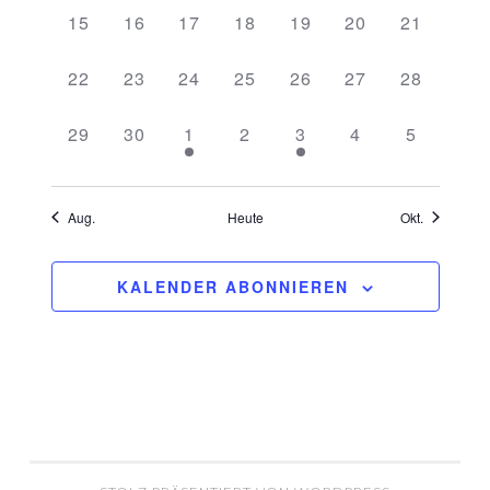
0
0
0
0
0
0
0
15
16
17
18
19
20
21
VERANSTALTUNGEN,
VERANSTALTUNGEN,
VERANSTALTUNGEN,
VERANSTALTUNGEN,
VERANSTALTUNGEN,
VERANSTALTU
VERANST
0
0
0
0
0
0
0
22
23
24
25
26
27
28
VERANSTALTUNGEN,
VERANSTALTUNGEN,
VERANSTALTUNGEN,
VERANSTALTUNGEN,
VERANSTALTUNGEN,
VERANSTALTU
VERANST
0
0
1
0
1
0
0
29
30
1
2
3
4
5
VERANSTALTUNGEN,
VERANSTALTUNGEN,
VERANSTALTUNG,
VERANSTALTUNGEN,
VERANSTALTUNG,
VERANSTALTU
VERANS
Aug.
Heute
Okt.
KALENDER ABONNIEREN