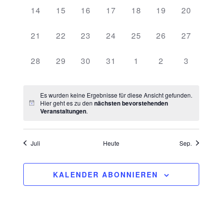
0
0
0
0
0
0
0
14
15
16
17
18
19
20
VERANSTALTUNGEN,
VERANSTALTUNGEN,
VERANSTALTUNGEN,
VERANSTALTUNGEN,
VERANSTALTUNGEN,
VERANSTALTU
VERANST
0
0
0
0
0
0
0
21
22
23
24
25
26
27
VERANSTALTUNGEN,
VERANSTALTUNGEN,
VERANSTALTUNGEN,
VERANSTALTUNGEN,
VERANSTALTUNGEN,
VERANSTALTU
VERANST
0
0
0
0
0
0
0
28
29
30
31
1
2
3
VERANSTALTUNGEN,
VERANSTALTUNGEN,
VERANSTALTUNGEN,
VERANSTALTUNGEN,
VERANSTALTUNGEN
VERANSTALTU
VERANS
Es wurden keine Ergebnisse für diese Ansicht gefunden.
Hier geht es zu den
nächsten bevorstehenden
Veranstaltungen
.
Juli
Heute
Sep.
KALENDER ABONNIEREN