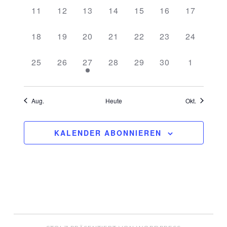
0
0
0
0
0
0
0
11
12
13
14
15
16
17
VERANSTALTUNGEN,
VERANSTALTUNGEN,
VERANSTALTUNGEN,
VERANSTALTUNGEN,
VERANSTALTUNGEN,
VERANSTALTU
VERANST
0
0
0
0
0
0
0
18
19
20
21
22
23
24
VERANSTALTUNGEN,
VERANSTALTUNGEN,
VERANSTALTUNGEN,
VERANSTALTUNGEN,
VERANSTALTUNGEN,
VERANSTALTU
VERANST
0
0
1
0
0
0
0
25
26
27
28
29
30
1
VERANSTALTUNGEN,
VERANSTALTUNGEN,
VERANSTALTUNG,
VERANSTALTUNGEN,
VERANSTALTUNGEN,
VERANSTALTU
VERANS
Aug.
Heute
Okt.
KALENDER ABONNIEREN