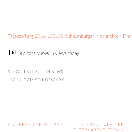
Tageszeitung_2016_150158_Schaumburger_Nachrichten_Frei
586 total views, 3 views today
VERÖFFENTLICHT IN
NEWS
SCHULE AM SCHLOSSPARK
<
VORHERIGER BEITRAG
INTERKULTURELLER
BEITRAGS-
ELTERNABEND 2024
>