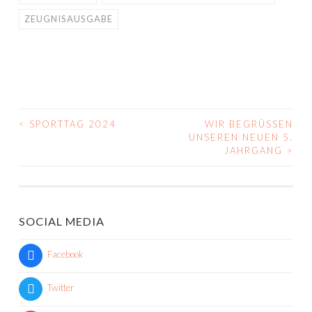
ZEUGNISAUSGABE
<
SPORTTAG 2024
WIR BEGRÜSSEN U
BEITRAGS-
NSEREN NEUEN 5. J
AHRGANG
>
NAVIGATION
SOCIAL MEDIA
Facebook
Twitter